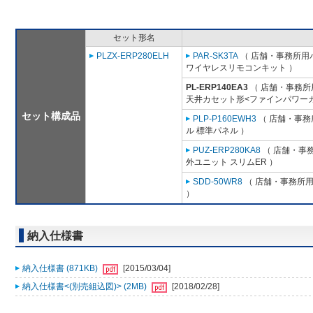
セット形名
PLZX-ERP280ELH
PAR-SK3TA
（ 店舗・事務所用パッ
ワイヤレスリモコンキット ）
PL-ERP140EA3
（ 店舗・事務所用
天井カセット形<ファインパワーカ
セット構成品
PLP-P160EWH3
（ 店舗・事務所
ル 標準パネル ）
PUZ-ERP280KA8
（ 店舗・事務所
外ユニット スリムER ）
SDD-50WR8
（ 店舗・事務所用パ
）
納入仕様書
納入仕様書 (871KB)
[2015/03/04]
納入仕様書<(別売組込図)> (2MB)
[2018/02/28]