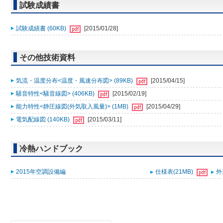
試験成績書
試験成績書 (60KB)
[2015/01/28]
その他技術資料
気流・温度分布<温度・風速分布図> (89KB)
[2015/04/15]
騒音特性<騒音線図> (406KB)
[2015/02/19]
能力特性<静圧線図(外気取入風量)> (1MB)
[2015/04/29]
電気配線図 (140KB)
[2015/03/11]
冷熱ハンドブック
2015年空調設備編
仕様表(21MB)
外