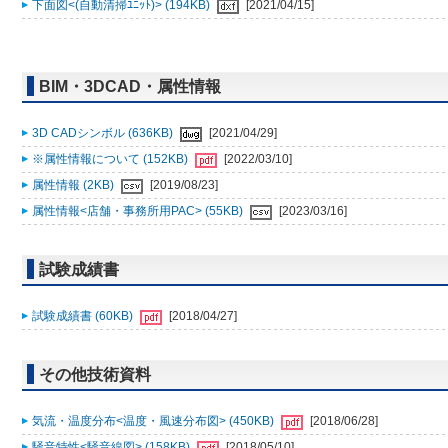
下面図<(自動清掃ﾕﾆｯﾄ)> (194KB)
[2021/04/15]
BIM・3DCAD・属性情報
3D CADシンボル (636KB)
[2021/04/29]
※属性情報について (152KB)
[2022/03/10]
属性情報 (2KB)
[2019/08/23]
属性情報<店舗・事務所用PAC> (55KB)
[2023/03/16]
試験成績書
試験成績書 (60KB)
[2018/04/27]
その他技術資料
気流・温度分布<温度・風速分布図> (450KB)
[2018/06/28]
騒音特性<騒音線図> (158KB)
[2018/05/10]