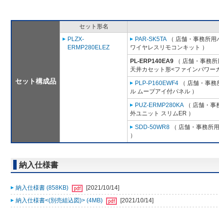
セット形名
PLZX-
PAR-SK5TA
（ 店舗・事務所用パッ
ERMP280ELEZ
ワイヤレスリモコンキット ）
PL-ERP140EA9
（ 店舗・事務所用
天井カセット形<ファインパワーカ
セット構成品
PLP-P160EWF4
（ 店舗・事務所
ル ムーブアイ付パネル ）
PUZ-ERMP280KA
（ 店舗・事務
外ユニット スリムER ）
SDD-50WR8
（ 店舗・事務所用パ
）
納入仕様書
納入仕様書 (858KB)
[2021/10/14]
納入仕様書<(別売組込図)> (4MB)
[2021/10/14]