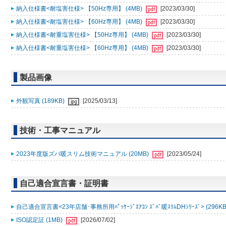
納入仕様書<耐塩害仕様> 【50Hz専用】 (4MB)
[2023/03/30]
納入仕様書<耐塩害仕様> 【60Hz専用】 (4MB)
[2023/03/30]
納入仕様書<耐重塩害仕様> 【50Hz専用】 (4MB)
[2023/03/30]
納入仕様書<耐重塩害仕様> 【60Hz専用】 (4MB)
[2023/03/30]
製品画像
外観写真 (189KB)
[2025/03/13]
技術・工事マニュアル
2023年度版ズバ暖スリム技術マニュアル (20MB)
[2023/05/24]
自己適合宣言書・証明書
自己適合宣言書<23年店舗･事務所用ﾊﾟｯｹｰｼﾞｴｱｺﾝ ｽﾞﾊﾞ暖ｽﾘﾑDHｼﾘｰｽﾞ> (296K
ISO認定証 (1MB)
[2026/07/02]