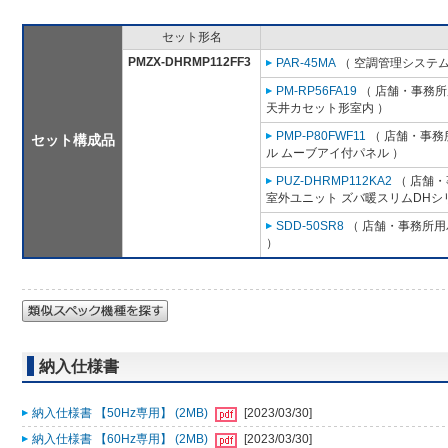
セット形名
PMZX-DHRMP112FF3
PAR-45MA
（ 空調管理システム
PM-RP56FA19
（ 店舗・事務所用
天井カセット形室内 ）
PMP-P80FWF11
（ 店舗・事務所
セット構成品
ル ムーブアイ付パネル ）
PUZ-DHRMP112KA2
（ 店舗・事
室外ユニット ズバ暖スリムDHシ
SDD-50SR8
（ 店舗・事務所用パ
）
納入仕様書
納入仕様書 【50Hz専用】 (2MB)
[2023/03/30]
納入仕様書 【60Hz専用】 (2MB)
[2023/03/30]