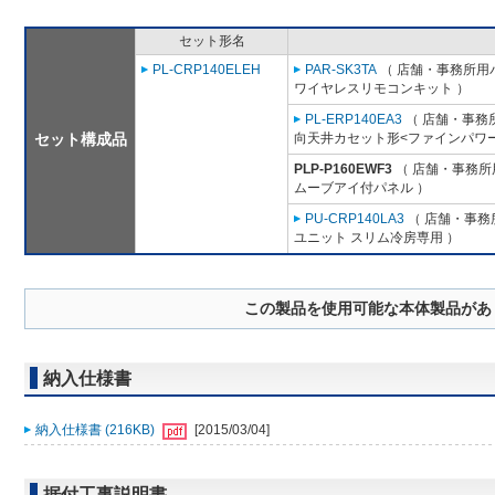
セット形名
PL-CRP140ELEH
PAR-SK3TA
（ 店舗・事務所用パッ
ワイヤレスリモコンキット ）
PL-ERP140EA3
（ 店舗・事務所用
セット構成品
向天井カセット形<ファインパワー
PLP-P160EWF3
（ 店舗・事務所用
ムーブアイ付パネル ）
PU-CRP140LA3
（ 店舗・事務所
ユニット スリム冷房専用 ）
この製品を使用可能な本体製品があ
納入仕様書
納入仕様書 (216KB)
[2015/03/04]
据付工事説明書