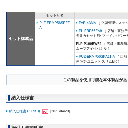
セット形名
PLZ-ERMP56SEEZ-
PAR-43MA
（ 空調管理システム
A
PL-ERP56EA9
（ 店舗・事務所用
天井カセット形<ファインパワーカ
セット構成品
PLP-P160EWF4
（ 店舗・事務所用
ムーブアイ付パネル ）
PUZ-ERMP56SKA11-A
（ 店舗
体]室外ユニット スリムER ）
この製品を使用可能な本体製品があ
納入仕様書
納入仕様書 (217KB)
[2021/04/29]
据付工事説明書