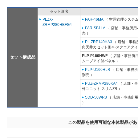
セット形名
PLZX-
PAR-46MA
（ 空調管理システム
ZRMP280HBFG4
PAR-SB1LA
（ 店舗・事務所用パッ
売 ）
PL-ZRP140HA3
（ 店舗・事務所用
向天井カセット形<i-スクエアタイ
PLP-P160HWF
（ 店舗・事務所用パ
セット構成品
ムーブアイ付パネル ）
PLP-U160HLR
（ 店舗・事務所用
別売 ）
PUZ-ZRMP280KA4
（ 店舗・事務
外ユニット スリムZR ）
SDD-50WR8
（ 店舗・事務所用パ
）
この製品を使用可能な本体製品があ