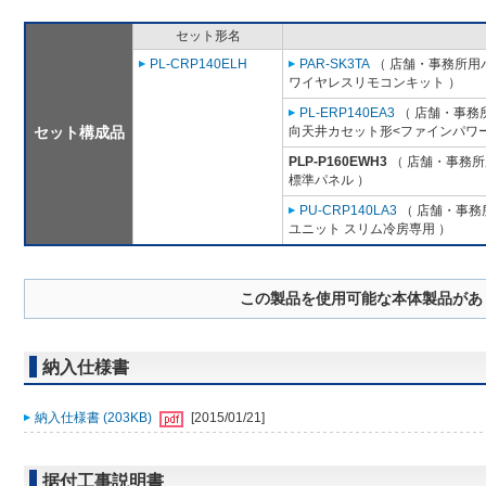
セット形名
PL-CRP140ELH
PAR-SK3TA
（ 店舗・事務所用パッ
ワイヤレスリモコンキット ）
PL-ERP140EA3
（ 店舗・事務所用
セット構成品
向天井カセット形<ファインパワー
PLP-P160EWH3
（ 店舗・事務所用
標準パネル ）
PU-CRP140LA3
（ 店舗・事務所
ユニット スリム冷房専用 ）
この製品を使用可能な本体製品があ
納入仕様書
納入仕様書 (203KB)
[2015/01/21]
据付工事説明書