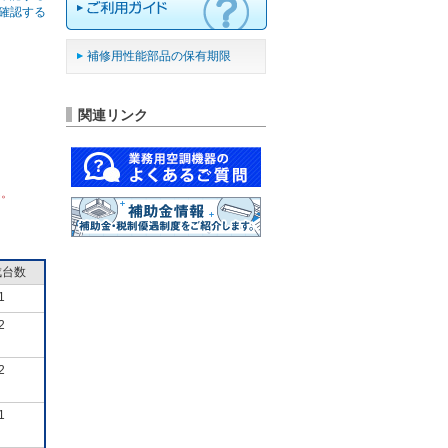
確認する
補修用性能部品の保有期限
関連リンク
ん。
成台数
1
2
2
1