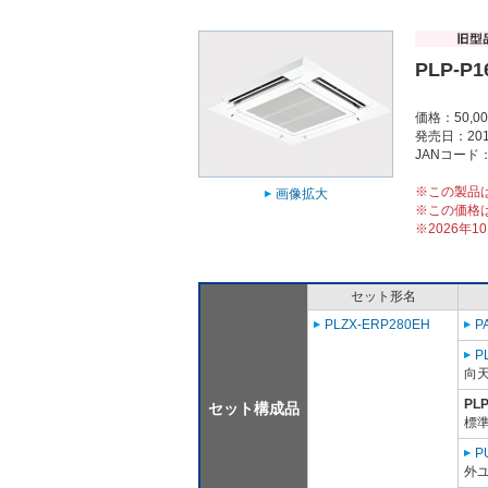
PLP-P
価格：50,0
発売日：201
JANコード：4
※この製品
画像拡大
※この価格
※2026年
セット形名
PLZX-ERP280EH
P
P
向
PL
セット構成品
標準
P
外ユ