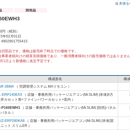
本体を
160EWH3
00円（税別）
5年02月01日
902901755415
は旧型品です。価格は販売終了時点での価格です。
は事業者様向けの積算見積価格であり、一般消費者様向けの販売価格ではありませ
10月1日より新価格に改定予定です。
構成形名
構
AR-36MA
（ 空調管理システム MAリモコン ）
L-ERP140EA3
（ 店舗・事務所用パッケージエアコン(Mr.SLIM) [本体]4方
天井カセット形<ファインパワーカセット>室内 ）
P-P160EWH3
（ 店舗・事務所用パッケージエアコン(Mr.SLIM) [別売]パネル
パネル ）
UZ-ERP280KA8
（ 店舗・事務所用パッケージエアコン(Mr.SLIM) [本体]室
ニット スリムER ）