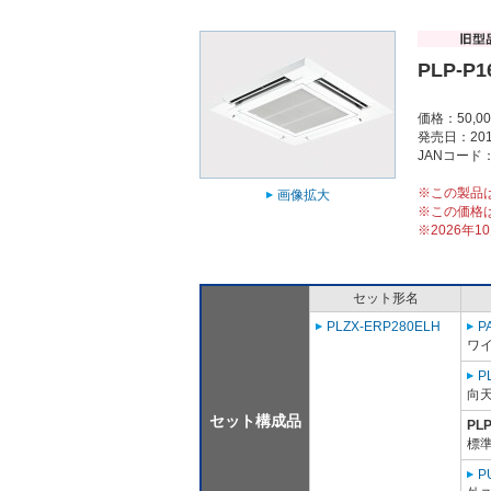
PLP-P
価格：50,0
発売日：201
JANコード：4
※この製品
画像拡大
※この価格
※2026年
セット形名
PLZX-ERP280ELH
P
ワ
P
向
セット構成品
PL
標準
P