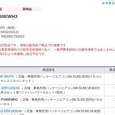
本体を
160EWH3
00円（税別）
5年02月01日
902901755415
は旧型品です。価格は販売終了時点での価格です。
は事業者様向けの積算見積価格であり、一般消費者様向けの販売価格ではありませ
10月1日より新価格に改定予定です。
構成形名
構
AR-SK3TA
（ 店舗・事務所用パッケージエアコン(Mr.SLIM) [別売]リモコン
イヤレスリモコンキット ）
L-ERP140EA3
（ 店舗・事務所用パッケージエアコン(Mr.SLIM) [本体]4方
天井カセット形<ファインパワーカセット>室内 ）
P-P160EWH3
（ 店舗・事務所用パッケージエアコン(Mr.SLIM) [別売]パネル
パネル ）
UZ-ERP280KA8
（ 店舗・事務所用パッケージエアコン(Mr.SLIM) [本体]室