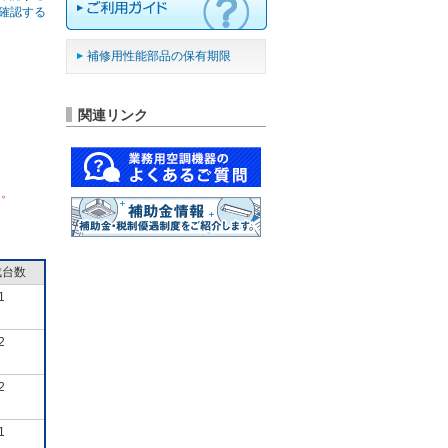
確認する
補修用性能部品の保有期限
関連リンク
ん。
成台数
1
2
2
1