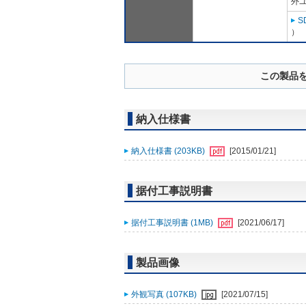
外ユ
S
）
この製品
納入仕様書
納入仕様書 (203KB)
[2015/01/21]
据付工事説明書
据付工事説明書 (1MB)
[2021/06/17]
製品画像
外観写真 (107KB)
[2021/07/15]