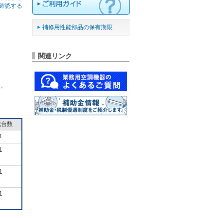
確認する
補修用性能部品の保有期限
関連リンク
ん。
成台数
1
1
1
1