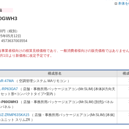
本体を
80GWH3
00円（税別）
5年05月12日
573637003554
は事業者様向けの積算見積価格であり、一般消費者様向けの販売価格ではありませ
10月1日より新価格に改定予定です。
構成形名
構
AR-47MA
（ 空調管理システム MAリモコン ）
L-RP63GA7
（ 店舗・事務所用パッケージエアコン(Mr.SLIM) [本体]4方向天
カセット形<コンパクトタイプ>室内 ）
P-P80GWH3
（ 店舗・事務所用パッケージエアコン(Mr.SLIM) [別売]パネル
パネル ）
UZ-ZRMP63SKA15
（ 店舗・事務所用パッケージエアコン(Mr.SLIM) [本体]
ユニット スリムZR ）