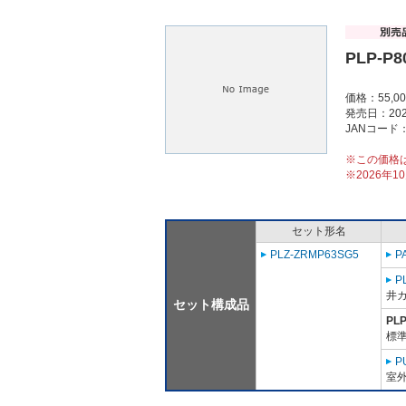
PLP-P
価格：55,0
発売日：202
JANコード：4
※この価格
※2026年
セット形名
PLZ-ZRMP63SG5
P
P
井
セット構成品
PL
標準
P
室外