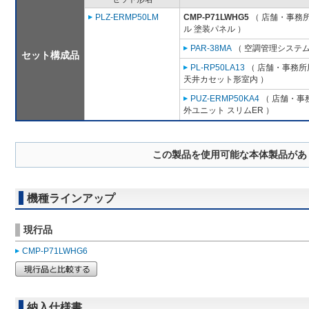
PLZ-ERMP50LM
CMP-P71LWHG5
（ 店舗・事務所用
ル 塗装パネル ）
PAR-38MA
（ 空調管理システム
セット構成品
PL-RP50LA13
（ 店舗・事務所用
天井カセット形室内 ）
PUZ-ERMP50KA4
（ 店舗・事務
外ユニット スリムER ）
この製品を使用可能な本体製品があ
機種ラインアップ
現行品
CMP-P71LWHG6
納入仕様書