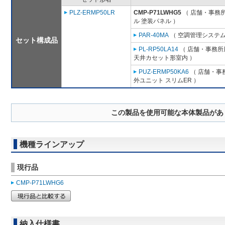
PLZ-ERMP50LR
CMP-P71LWHG5
（ 店舗・事務所用
ル 塗装パネル ）
PAR-40MA
（ 空調管理システム
セット構成品
PL-RP50LA14
（ 店舗・事務所用
天井カセット形室内 ）
PUZ-ERMP50KA6
（ 店舗・事務
外ユニット スリムER ）
この製品を使用可能な本体製品があ
機種ラインアップ
現行品
CMP-P71LWHG6
納入仕様書