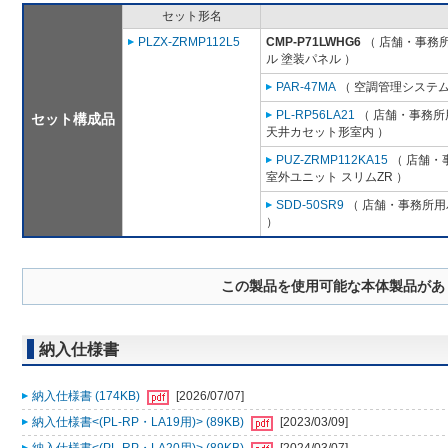
セット形名
PLZX-ZRMP112L5
CMP-P71LWHG6
（ 店舗・事務所用
ル 塗装パネル ）
PAR-47MA
（ 空調管理システム
PL-RP56LA21
（ 店舗・事務所用
セット構成品
天井カセット形室内 ）
PUZ-ZRMP112KA15
（ 店舗・事
室外ユニット スリムZR ）
SDD-50SR9
（ 店舗・事務所用パ
）
この製品を使用可能な本体製品があ
納入仕様書
納入仕様書 (174KB)
[2026/07/07]
納入仕様書<(PL-RP・LA19用)> (89KB)
[2023/03/09]