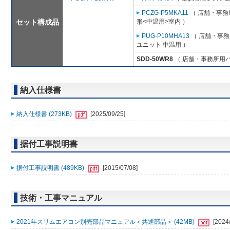
PCZG-P5MKA11
（ 店舗・事務所
セット構成品
形<中温用>室内 ）
PUG-P10MHA13
（ 店舗・事務所
ユニット 中温用 ）
SDD-50WR8
（ 店舗・事務所用パッ
納入仕様書
納入仕様書 (273KB)
[2025/09/25]
据付工事説明書
据付工事説明書 (489KB)
[2015/07/08]
技術・工事マニュアル
2021年スリムエアコン別売部品マニュアル＜共通部品＞ (42MB)
[2024