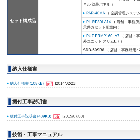
ネル 塗装パネル ）
PAR-40MA
（ 空調管理システム
セット構成品
PL-RP80LA14
（ 店舗・事務所用
天井カセット形室内 ）
PUZ-ERMP160LA7
（ 店舗・事務
外ユニット スリムER ）
SDD-50SR8
（ 店舗・事務所用パッケ
納入仕様書
納入仕様書 (108KB)
[2014/02/21]
据付工事説明書
据付工事説明書 (489KB)
[2015/07/08]
技術・工事マニュアル