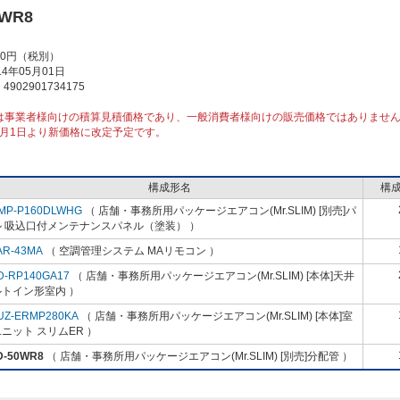
0WR8
00円（税別）
4年05月01日
902901734175
は事業者様向けの積算見積価格であり、一般消費者様向けの販売価格ではありませ
10月1日より新価格に改定予定です。
構成形名
構
MP-P160DLWHG
（ 店舗・事務所用パッケージエアコン(Mr.SLIM) [別売]パ
ル 吸込口付メンテナンスパネル（塗装） ）
AR-43MA
（ 空調管理システム MAリモコン ）
D-RP140GA17
（ 店舗・事務所用パッケージエアコン(Mr.SLIM) [本体]天井
ルトイン形室内 ）
UZ-ERMP280KA
（ 店舗・事務所用パッケージエアコン(Mr.SLIM) [本体]室
ニット スリムER ）
D-50WR8
（ 店舗・事務所用パッケージエアコン(Mr.SLIM) [別売]分配管 ）