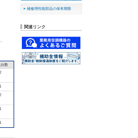
補修用性能部品の保有期限
関連リンク
ん。
成台数
2
1
2
1
1