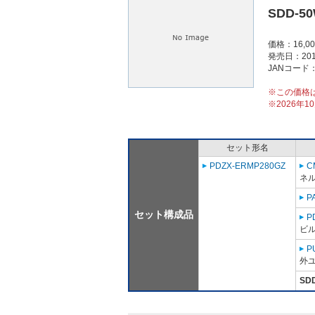
SDD-5
価格：16,0
発売日：201
JANコード：4
※この価格
※2026年
セット形名
PDZX-ERMP280GZ
C
ネ
P
セット構成品
P
ビ
P
外ユ
SD