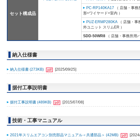
PC-RP140KA17
（ 店舗・事務所
セット構成品
形<ワイヤード>室内 ）
PUZ-ERMP280KA
（ 店舗・事務
外ユニット スリムER ）
SDD-50WR8
（ 店舗・事務所用パッ
納入仕様書
納入仕様書 (273KB)
[2025/09/25]
据付工事説明書
据付工事説明書 (489KB)
[2015/07/08]
技術・工事マニュアル
2021年スリムエアコン別売部品マニュアル＜共通部品＞ (42MB)
[2024