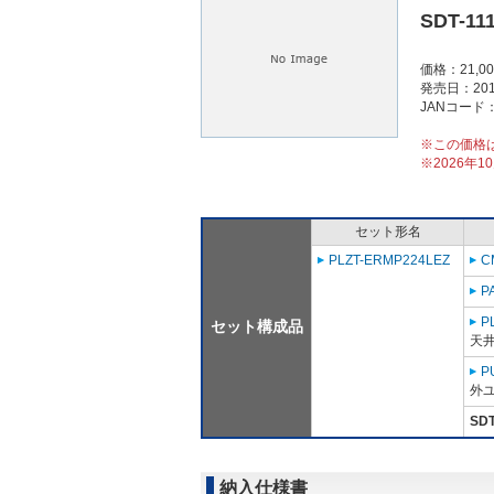
SDT-11
価格：21,0
発売日：201
JANコード：4
※この価格
※2026年
セット形名
PLZT-ERMP224LEZ
C
P
P
セット構成品
天
P
外ユ
SDT
納入仕様書