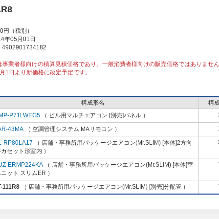
1R8
00円（税別）
4年05月01日
902901734182
は事業者様向けの積算見積価格であり、一般消費者様向けの販売価格ではありませ
10月1日より新価格に改定予定です。
構成形名
構
MP-P71LWEG5
（ ビル用マルチエアコン [別売]パネル ）
AR-43MA
（ 空調管理システム MAリモコン ）
L-RP80LA17
（ 店舗・事務所用パッケージエアコン(Mr.SLIM) [本体]2方向
井カセット形室内 ）
UZ-ERMP224KA
（ 店舗・事務所用パッケージエアコン(Mr.SLIM) [本体]室
ニット スリムER ）
-111R8
（ 店舗・事務所用パッケージエアコン(Mr.SLIM) [別売]分配管 ）