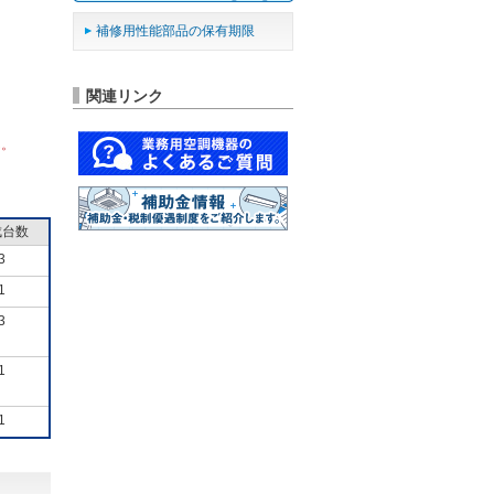
補修用性能部品の保有期限
関連リンク
ん。
成台数
3
1
3
1
1