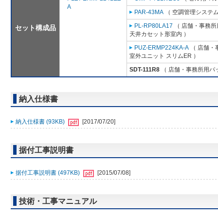
A
PAR-43MA
（ 空調管理システム
PL-RP80LA17
（ 店舗・事務所用
セット構成品
天井カセット形室内 ）
PUZ-ERMP224KA-A
（ 店舗・事
室外ユニット スリムER ）
SDT-111R8
（ 店舗・事務所用パッケ
納入仕様書
納入仕様書 (93KB)
[2017/07/20]
据付工事説明書
据付工事説明書 (497KB)
[2015/07/08]
技術・工事マニュアル