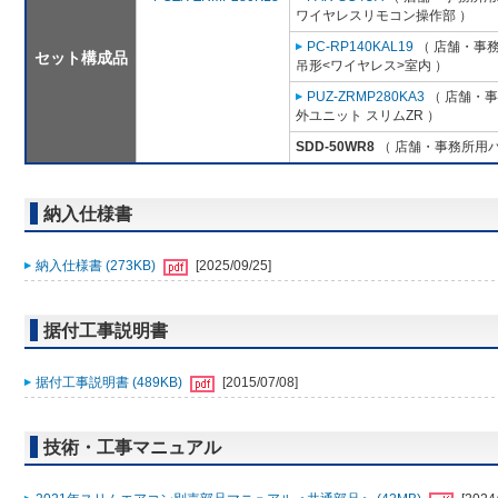
ワイヤレスリモコン操作部 ）
PC-RP140KAL19
（ 店舗・事務所
セット構成品
吊形<ワイヤレス>室内 ）
PUZ-ZRMP280KA3
（ 店舗・事務
外ユニット スリムZR ）
SDD-50WR8
（ 店舗・事務所用パッ
納入仕様書
納入仕様書 (273KB)
[2025/09/25]
据付工事説明書
据付工事説明書 (489KB)
[2015/07/08]
技術・工事マニュアル