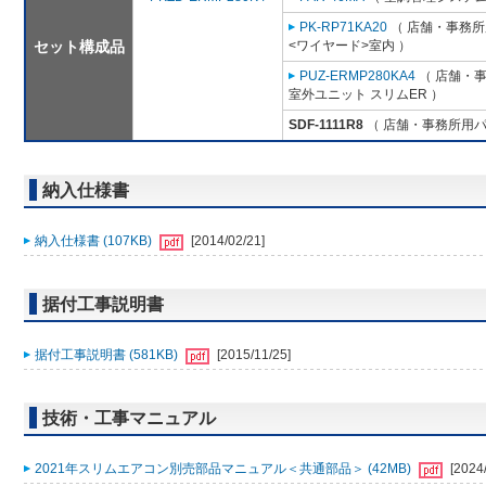
PK-RP71KA20
（ 店舗・事務所用
セット構成品
<ワイヤード>室内 ）
PUZ-ERMP280KA4
（ 店舗・事務
室外ユニット スリムER ）
SDF-1111R8
（ 店舗・事務所用パッケ
納入仕様書
納入仕様書 (107KB)
[2014/02/21]
据付工事説明書
据付工事説明書 (581KB)
[2015/11/25]
技術・工事マニュアル
2021年スリムエアコン別売部品マニュアル＜共通部品＞ (42MB)
[2024