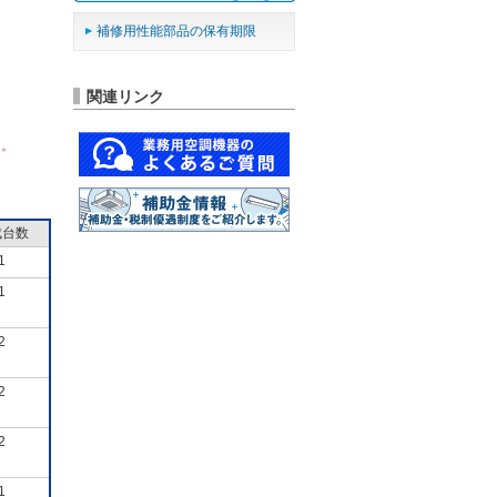
補修用性能部品の保有期限
関連リンク
ん。
成台数
1
1
2
2
2
1