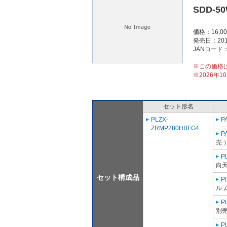
SDD-5
価格：16,0
発売日：201
JANコード：4
※この価格
※2026年
セット形名
PLZX-
P
ZRMP280HBFG4
P
売 
P
向天
セット構成品
P
ル 
P
別売
P