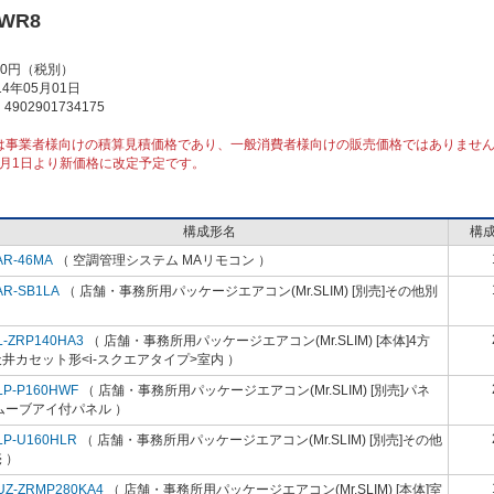
0WR8
00円（税別）
4年05月01日
902901734175
は事業者様向けの積算見積価格であり、一般消費者様向けの販売価格ではありませ
10月1日より新価格に改定予定です。
構成形名
構
AR-46MA
（ 空調管理システム MAリモコン ）
AR-SB1LA
（ 店舗・事務所用パッケージエアコン(Mr.SLIM) [別売]その他別
）
L-ZRP140HA3
（ 店舗・事務所用パッケージエアコン(Mr.SLIM) [本体]4方
井カセット形<i-スクエアタイプ>室内 ）
LP-P160HWF
（ 店舗・事務所用パッケージエアコン(Mr.SLIM) [別売]パネ
ムーブアイ付パネル ）
LP-U160HLR
（ 店舗・事務所用パッケージエアコン(Mr.SLIM) [別売]その他
 ）
UZ-ZRMP280KA4
（ 店舗・事務所用パッケージエアコン(Mr.SLIM) [本体]室