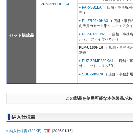
ZRMP280HBFG4
PAR-SB1LA
（ 店舗・事務所用パッ
売 ）
PL-ZRP140HA3
（ 店舗・事務所用
向天井カセット形<i-スクエアタイ
PLP-P160HWF
（ 店舗・事務所用
セット構成品
ル ムーブアイ付パネル ）
PLP-U160HLR
（ 店舗・事務所用パ
別売 ）
PUZ-ZRMP280KA4
（ 店舗・事務
外ユニット スリムZR ）
SDD-50WR8
（ 店舗・事務所用パ
）
この製品を使用可能な本体製品があ
納入仕様書
納入仕様書 (788KB)
[2025/01/16]