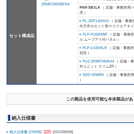
ZRMP280HBFG4
PAR-SB1LA
（ 店舗・事務所用パッ
売 ）
PL-ZRP140HA3
（ 店舗・事務所用
向天井カセット形<i-スクエアタイ
PLP-P160HWF
（ 店舗・事務所用
セット構成品
ル ムーブアイ付パネル ）
PLP-U160HLR
（ 店舗・事務所用
別売 ）
PUZ-ZRMP280KA4
（ 店舗・事務
外ユニット スリムZR ）
SDD-50WR8
（ 店舗・事務所用パ
）
この製品を使用可能な本体製品があ
納入仕様書
納入仕様書 (240KB)
[2022/06/09]