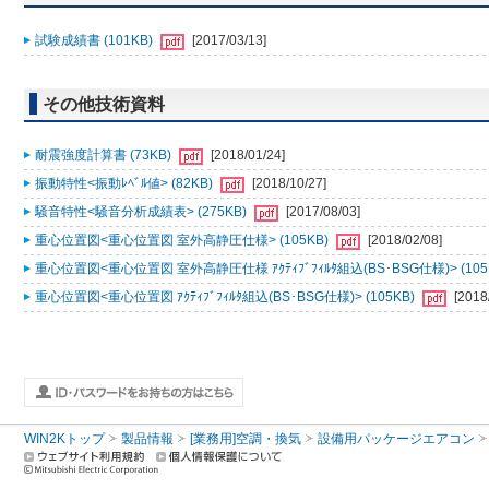
試験成績書 (101KB)
[2017/03/13]
その他技術資料
耐震強度計算書 (73KB)
[2018/01/24]
振動特性<振動ﾚﾍﾞﾙ値> (82KB)
[2018/10/27]
騒音特性<騒音分析成績表> (275KB)
[2017/08/03]
重心位置図<重心位置図 室外高静圧仕様> (105KB)
[2018/02/08]
重心位置図<重心位置図 室外高静圧仕様 ｱｸﾃｨﾌﾞﾌｨﾙﾀ組込(BS･BSG仕様)> (105
重心位置図<重心位置図 ｱｸﾃｨﾌﾞﾌｨﾙﾀ組込(BS･BSG仕様)> (105KB)
[2018
WIN2Kトップ
製品情報
[業務用]空調・換気
設備用パッケージエアコン