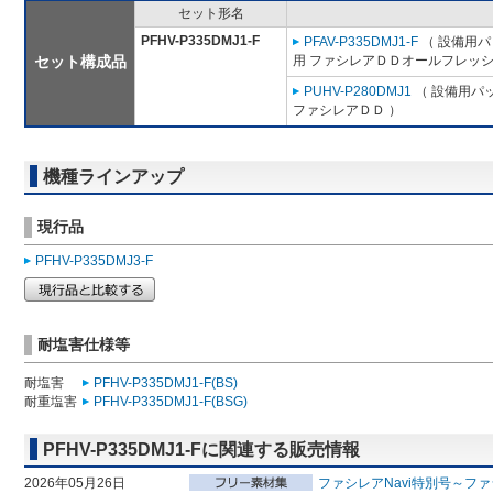
セット形名
PFHV-P335DMJ1-F
PFAV-P335DMJ1-F
（ 設備用パ
セット構成品
用 ファシレアＤＤオールフレッシ
PUHV-P280DMJ1
（ 設備用パ
ファシレアＤＤ ）
機種ラインアップ
現行品
PFHV-P335DMJ3-F
耐塩害仕様等
耐塩害
PFHV-P335DMJ1-F(BS)
耐重塩害
PFHV-P335DMJ1-F(BSG)
PFHV-P335DMJ1-Fに関連する販売情報
2026年05月26日
ファシレアNavi特別号～ファ