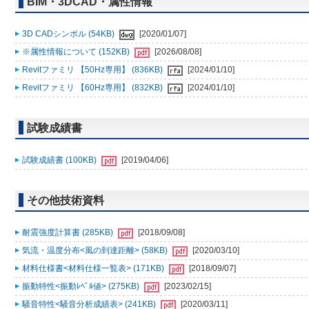
BIM・3DCAD・属性情報
3D CADシンボル (54KB)
[2020/01/07]
※属性情報について (152KB)
[2026/08/08]
Revitファミリ 【50Hz専用】 (836KB)
[2024/01/10]
Revitファミリ 【60Hz専用】 (832KB)
[2024/01/10]
試験成績書
試験成績書 (100KB)
[2019/04/06]
その他技術資料
耐震強度計算書 (285KB)
[2018/09/08]
気流・温度分布<風の到達距離> (58KB)
[2020/03/10]
材料仕様書<材料仕様一覧表> (171KB)
[2018/09/07]
振動特性<振動ﾚﾍﾞﾙ値> (275KB)
[2023/02/15]
騒音特性<騒音分析成績表> (241KB)
[2020/03/11]