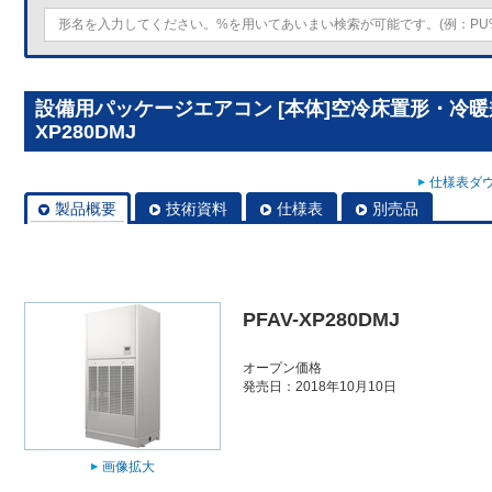
設備用パッケージエアコン [本体]空冷床置形・冷暖兼
XP280DMJ
仕様表ダウ
製品概要
技術資料
仕様表
別売品
PFAV-XP280DMJ
オープン価格
発売日：2018年10月10日
画像拡大