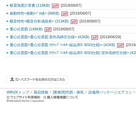
耐震強度計算書 (118KB)
[2018/08/07]
振動特性<振動ﾚﾍﾞﾙ値> (98KB)
[2018/08/07]
騒音特性<騒音分析成績表> (313KB)
[2018/08/07]
重心位置図 (149KB)
[2018/08/07]
重心位置図<重心位置図 室外高静圧仕様> (42KB)
[2019/06/29]
重心位置図<重心位置図 ｱｸﾃｨﾌﾞﾌｨﾙﾀｰ組込(BS･BSG仕様)> (42KB)
[2019
重心位置図<重心位置図 ｱｸﾃｨﾌﾞﾌｨﾙﾀｰ組込(BS･BSG仕様) 室外高静圧仕様> (42
WIN2Kトップ
製品情報
[業務用]空調・換気
設備用パッケージエアコン