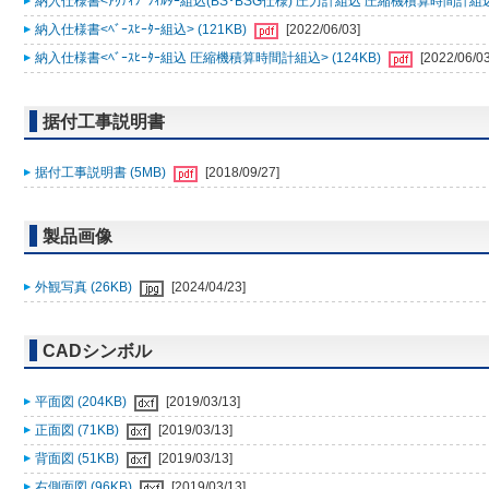
納入仕様書<ｱｸﾃｨﾌﾞﾌｨﾙﾀｰ組込(BS･BSG仕様) 圧力計組込 圧縮機積算時間計組込>
納入仕様書<ﾍﾞｰｽﾋｰﾀｰ組込> (121KB)
[2022/06/03]
納入仕様書<ﾍﾞｰｽﾋｰﾀｰ組込 圧縮機積算時間計組込> (124KB)
[2022/06/03
据付工事説明書
据付工事説明書 (5MB)
[2018/09/27]
製品画像
外観写真 (26KB)
[2024/04/23]
CADシンボル
平面図 (204KB)
[2019/03/13]
正面図 (71KB)
[2019/03/13]
背面図 (51KB)
[2019/03/13]
右側面図 (96KB)
[2019/03/13]