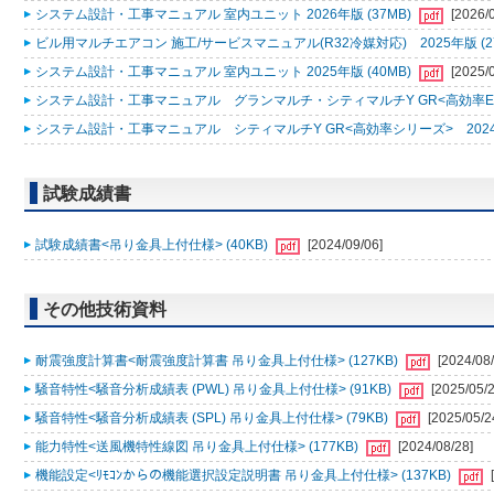
システム設計・工事マニュアル 室内ユニット 2026年版 (37MB)
[2026/
ビル用マルチエアコン 施工/サービスマニュアル(R32冷媒対応) 2025年版 (2
システム設計・工事マニュアル 室内ユニット 2025年版 (40MB)
[2025/
システム設計・工事マニュアル グランマルチ・シティマルチY GR<高効率EXシリ
システム設計・工事マニュアル シティマルチY GR<高効率シリーズ> 2024年
試験成績書
試験成績書<吊り金具上付仕様> (40KB)
[2024/09/06]
その他技術資料
耐震強度計算書<耐震強度計算書 吊り金具上付仕様> (127KB)
[2024/08/
騒音特性<騒音分析成績表 (PWL) 吊り金具上付仕様> (91KB)
[2025/05/2
騒音特性<騒音分析成績表 (SPL) 吊り金具上付仕様> (79KB)
[2025/05/2
能力特性<送風機特性線図 吊り金具上付仕様> (177KB)
[2024/08/28]
機能設定<ﾘﾓｺﾝからの機能選択設定説明書 吊り金具上付仕様> (137KB)