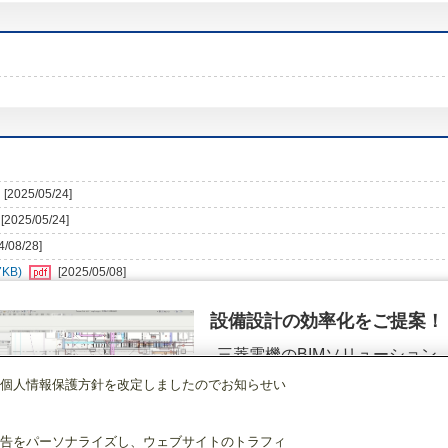
[2025/05/24]
[2025/05/24]
4/08/28]
KB)
[2025/05/08]
設備設計の効率化をご提案！
三菱電機のBIMソリューション
（空調.換気.照明）
個人情報保護方針を改定しましたのでお知らせい
ビル用マルチエアコン
[本体]室内ユニット
天井埋込形
PEFY-MP71M
詳細を見る
告をパーソナライズし、ウェブサイトのトラフィ