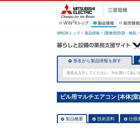
WIN2Kトップ
製品情報
[業務用]空調・換気
形名から製品情報を探す
ビル用マルチエアコン [本体]室内
製品概要
技術資料
仕様