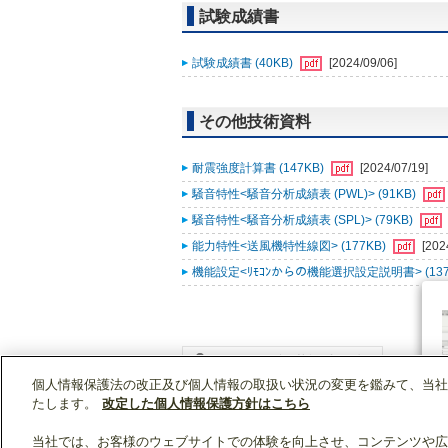
試験成績書
試験成績書 (40KB)
[2024/09/06]
その他技術資料
耐震強度計算書 (147KB)
[2024/07/19]
騒音特性<騒音分析成績表 (PWL)> (91KB)
騒音特性<騒音分析成績表 (SPL)> (79KB)
能力特性<送風機特性線図> (177KB)
[202
機能設定<ﾘﾓｺﾝからの機能選択設定説明書> (137
個人情報保護法の改正及び個人情報の取扱い状況の変更を鑑みて、当社
WIN2Kトップ
製品情報
[業務用]空調・換気
たします。
改定した個人情報保護方針はこちら
当社では、お客様のウェブサイトでの体験を向上させ、コンテンツや広