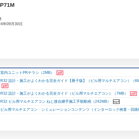
MP71M
格
4年09月30日
室内ユニットPRチラシ（2MB）
R32 設計・施工がよくわかる完全ガイド【冊子版】（ビル用マルチエアコン）（6
R32 設計・施工がよくわかる完全ガイド（ビル用マルチエアコン）（7MB）
R32 ビル用マルチエアコン ねじ接合継手施工手順動画（242MB）
ビル用マルチエアコン シミュレーションコンテンツ（インターロック検査・回路