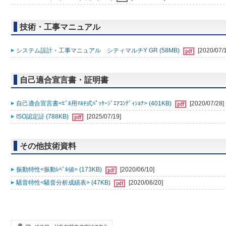
技術・工事マニュアル
システム設計・工事マニュアル シティマルチY GR (58MB)
[2020/07/
自己適合宣言書・証明書
自己適合宣言書<ﾋﾞﾙ用ﾏﾙﾁ式ﾊﾟｯｹｰｼﾞｴｱｺﾝﾃﾞｨｼｮﾅ> (401KB)
[2020/07/28]
ISO認定証 (788KB)
[2025/07/19]
その他技術資料
振動特性<振動ﾚﾍﾞﾙ値> (173KB)
[2020/06/10]
騒音特性<騒音分析成績表> (47KB)
[2020/06/20]