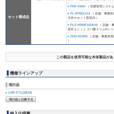
PAR-44MA
（ 空調管理システム
PL-RP80LA18
（ 店舗・事務所用
セット構成品
天井カセット形室内 ）
PUZ-HRMP160KA6
（ 店舗・事
室外ユニット ズバ暖スリムHシリ
SDD-50SR8
（ 店舗・事務所用パ
）
この製品を使用可能な本体製品があ
機種ラインアップ
現行品
CMP-P71LWEG6
納入仕様書