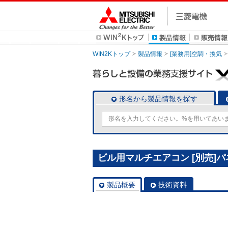
WIN2Kトップ
製品情報
[業務用]空調・換気
形名から製品情報を探す
ビル用マルチエアコン [別売]パネル
製品概要
技術資料