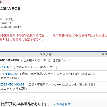
140LWEG6
00円（税別）
3年05月15日
902901980121
は事業者様向けの積算見積価格であり、一般消費者様向けの販売価格ではありませ
10月1日より新価格に改定予定です。
構成形名
構
P-P140LWEG6
（ ビル用マルチエアコン [別売]パネル ）
AR-46MA
（ 空調管理システム MAリモコン ）
L-RP140LA20
（ 店舗・事務所用パッケージエアコン(Mr.SLIM) [本体]2方向
井カセット形室内 ）
UZ-ZRMP140KA14
（ 店舗・事務所用パッケージエアコン(Mr.SLIM) [本体]
ユニット スリムZR ）
を使用可能な本体製品があります。
本体を探す