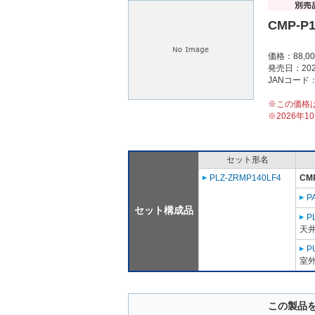
CMP-P
価格：88,0
発売日：202
JANコード：4
※この価格
※2026年
セット形名
PLZ-ZRMP140LF4
CM
P
セット構成品
P
天
P
室外
この製品