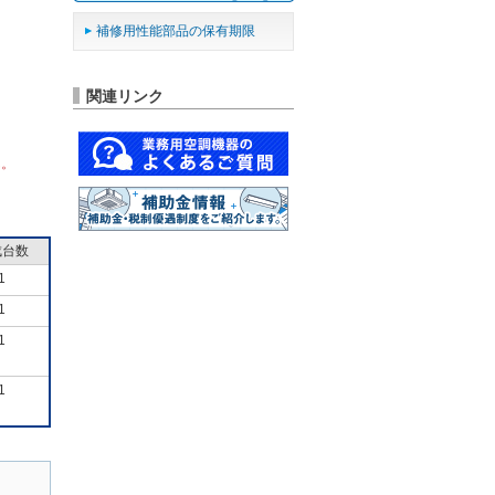
補修用性能部品の保有期限
関連リンク
ん。
成台数
1
1
1
1