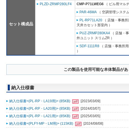
PLZD-ZRMP280LF4
CMP-P71LWEG6
（ ビル用マルチ
PAR-46MA
（ 空調管理システム
PL-RP71LA20
（ 店舗・事務所用
セット構成品
天井カセット形室内 ）
PUZ-ZRMP280KA4
（ 店舗・事務
外ユニット スリムZR ）
SDF-1111R8
（ 店舗・事務所用パ
）
この製品を使用可能な本体製品があ
納入仕様書
納入仕様書<(PL-RP・LA19用)> (85KB)
[2023/03/09]
納入仕様書<(PL-RP・LA20用)> (85KB)
[2024/03/07]
納入仕様書<(PL-RP・LA21用)> (85KB)
[2025/03/05]
納入仕様書<(PLFY-MP・LM用)> (115KB)
[2024/08/08]