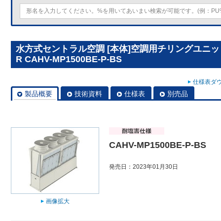
水方式セントラル空調 [本体]空調用チリングユニット
R CAHV-MP1500BE-P-BS
仕様表ダウ
製品概要
技術資料
仕様表
別売品
CAHV-MP1500BE-P-BS
発売日：2023年01月30日
画像拡大