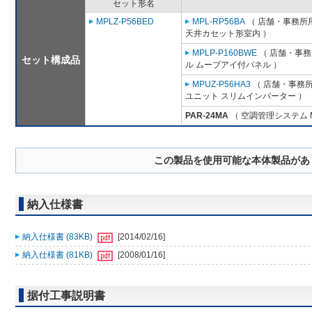
セット形名
MPLZ-P56BED
MPL-RP56BA
（ 店舗・事務所用パ
天井カセット形室内 ）
MPLP-P160BWE
（ 店舗・事務所
セット構成品
ル ムーブアイ付パネル ）
MPUZ-P56HA3
（ 店舗・事務所用
ユニット スリムインバーター ）
PAR-24MA
（ 空調管理システム 
この製品を使用可能な本体製品があ
納入仕様書
納入仕様書 (83KB)
[2014/02/16]
納入仕様書 (81KB)
[2008/01/16]
据付工事説明書