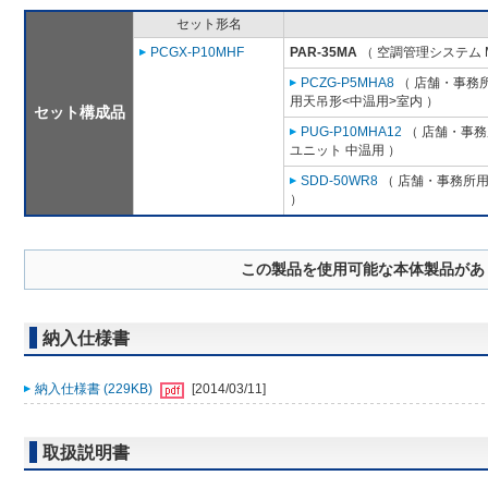
セット形名
PCGX-P10MHF
PAR-35MA
（ 空調管理システム 
PCZG-P5MHA8
（ 店舗・事務所用
用天吊形<中温用>室内 ）
セット構成品
PUG-P10MHA12
（ 店舗・事務所
ユニット 中温用 ）
SDD-50WR8
（ 店舗・事務所用パ
）
この製品を使用可能な本体製品があ
納入仕様書
納入仕様書 (229KB)
[2014/03/11]
取扱説明書