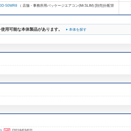
DD-50WR8
（ 店舗・事務所用パッケージエアコン(Mr.SLIM) [別売]分配管
を使用可能な本体製品があります。
本体を探す
)
[2018/03/02]