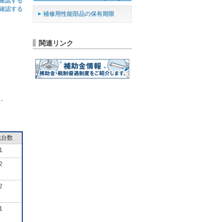
確認する
確認する
補修用性能部品の保有期限
関連リンク
ん。
成台数
1
2
2
1