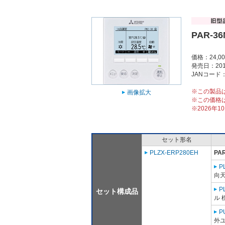
PAR-3
価格：24,0
発売日：201
JANコード：4
※この製品
画像拡大
※この価格
※2026年
セット形名
PLZX-ERP280EH
PA
P
向
P
セット構成品
ル 
P
外ユ