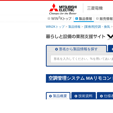
WIN2Kトップ
製品情報
[業務用]空調・換気
形名から製品情報を探す
空調管理システム MAリモコン P
製品概要
技術資料
仕様