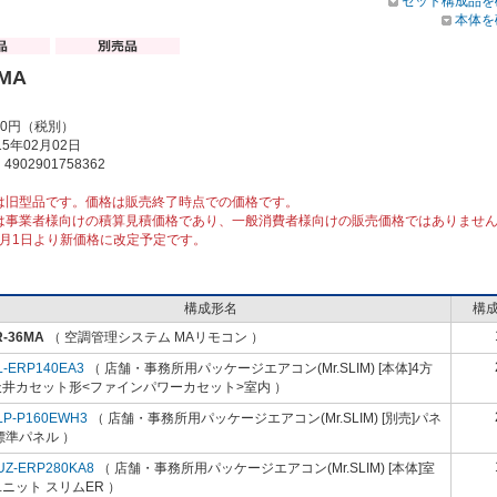
セット構成品を
本体を
6MA
00円（税別）
5年02月02日
902901758362
は旧型品です。価格は販売終了時点での価格です。
は事業者様向けの積算見積価格であり、一般消費者様向けの販売価格ではありませ
10月1日より新価格に改定予定です。
構成形名
構
R-36MA
（ 空調管理システム MAリモコン ）
L-ERP140EA3
（ 店舗・事務所用パッケージエアコン(Mr.SLIM) [本体]4方
天井カセット形<ファインパワーカセット>室内 ）
LP-P160EWH3
（ 店舗・事務所用パッケージエアコン(Mr.SLIM) [別売]パネ
標準パネル ）
UZ-ERP280KA8
（ 店舗・事務所用パッケージエアコン(Mr.SLIM) [本体]室
ニット スリムER ）