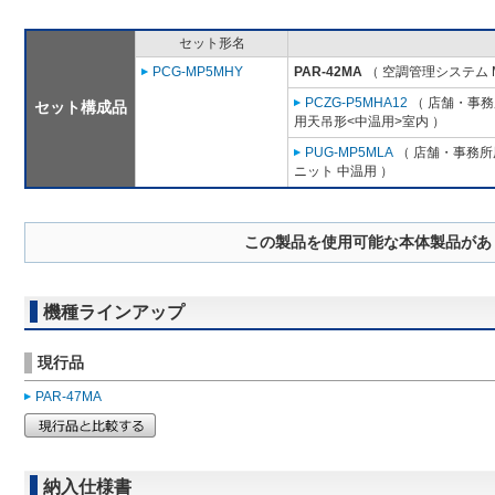
セット形名
PCG-MP5MHY
PAR-42MA
（ 空調管理システム 
PCZG-P5MHA12
（ 店舗・事務所
セット構成品
用天吊形<中温用>室内 ）
PUG-MP5MLA
（ 店舗・事務所用
ニット 中温用 ）
この製品を使用可能な本体製品があ
機種ラインアップ
現行品
PAR-47MA
納入仕様書