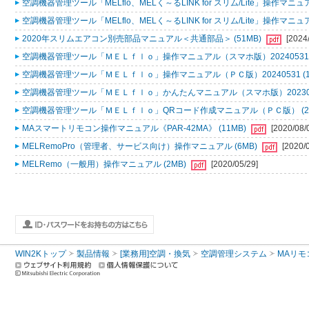
空調機器管理ツール「MELflo、MELく～るLINK for スリム/Lite」操作マニュアル
空調機器管理ツール「MELflo、MELく～るLINK for スリム/Lite」操作マニュアル
2020年スリムエアコン別売部品マニュアル＜共通部品＞ (51MB)
[2024
空調機器管理ツール「ＭＥＬｆｌｏ」操作マニュアル（スマホ版）20240531 (
空調機器管理ツール「ＭＥＬｆｌｏ」操作マニュアル（ＰＣ版）20240531 (1
空調機器管理ツール「ＭＥＬｆｌｏ」かんたんマニュアル（スマホ版）2023053
空調機器管理ツール「ＭＥＬｆｌｏ」QRコード作成マニュアル（ＰＣ版） (2
MAスマートリモコン操作マニュアル《PAR-42MA》 (11MB)
[2020/08/
MELRemoPro（管理者、サービス向け）操作マニュアル (6MB)
[2020/
MELRemo（一般用）操作マニュアル (2MB)
[2020/05/29]
WIN2Kトップ
製品情報
[業務用]空調・換気
空調管理システム
MAリモ