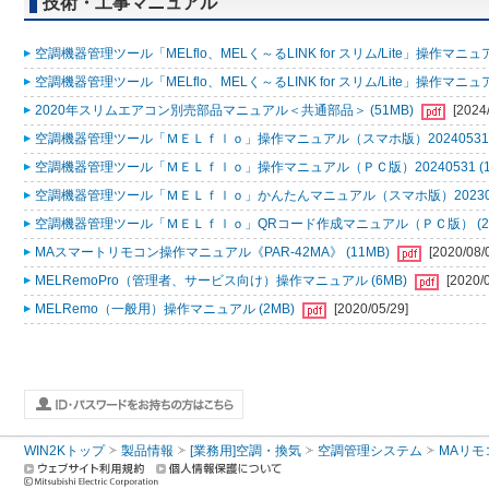
技術・工事マニュアル
空調機器管理ツール「MELflo、MELく～るLINK for スリム/Lite」操作マニュアル
空調機器管理ツール「MELflo、MELく～るLINK for スリム/Lite」操作マニュアル
2020年スリムエアコン別売部品マニュアル＜共通部品＞ (51MB)
[2024
空調機器管理ツール「ＭＥＬｆｌｏ」操作マニュアル（スマホ版）20240531 (
空調機器管理ツール「ＭＥＬｆｌｏ」操作マニュアル（ＰＣ版）20240531 (1
空調機器管理ツール「ＭＥＬｆｌｏ」かんたんマニュアル（スマホ版）2023053
空調機器管理ツール「ＭＥＬｆｌｏ」QRコード作成マニュアル（ＰＣ版） (2
MAスマートリモコン操作マニュアル《PAR-42MA》 (11MB)
[2020/08/
MELRemoPro（管理者、サービス向け）操作マニュアル (6MB)
[2020/
MELRemo（一般用）操作マニュアル (2MB)
[2020/05/29]
WIN2Kトップ
製品情報
[業務用]空調・換気
空調管理システム
MAリモ