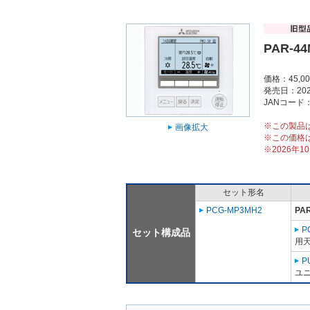
PAR-4
価格：45,0
発売日：202
JANコード：4
※この製品
画像拡大
※この価格
※2026年
セット形名
PCG-MP3MH2
PA
P
セット構成品
用天
P
ユニ