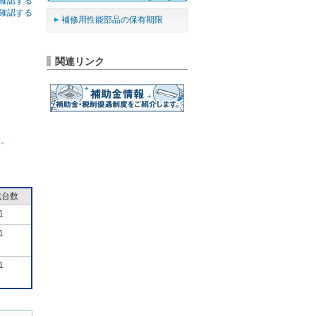
確認する
確認する
補修用性能部品の保有期限
関連リンク
ん。
成台数
1
1
1