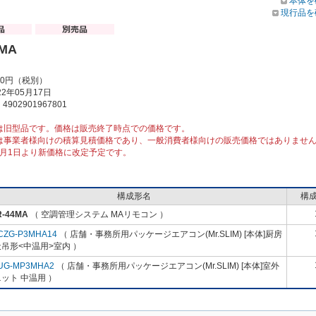
本体を
現行品を
4MA
00円（税別）
2年05月17日
902901967801
は旧型品です。価格は販売終了時点での価格です。
は事業者様向けの積算見積価格であり、一般消費者様向けの販売価格ではありませ
10月1日より新価格に改定予定です。
構成形名
構
R-44MA
（ 空調管理システム MAリモコン ）
CZG-P3MHA14
（ 店舗・事務所用パッケージエアコン(Mr.SLIM) [本体]厨房
吊形<中温用>室内 ）
UG-MP3MHA2
（ 店舗・事務所用パッケージエアコン(Mr.SLIM) [本体]室外
ット 中温用 ）