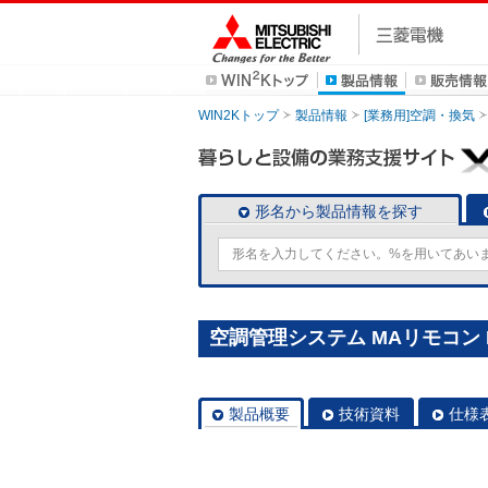
WIN2Kトップ
製品情報
[業務用]空調・換気
形名から製品情報を探す
空調管理システム MAリモコン P
製品概要
技術資料
仕様