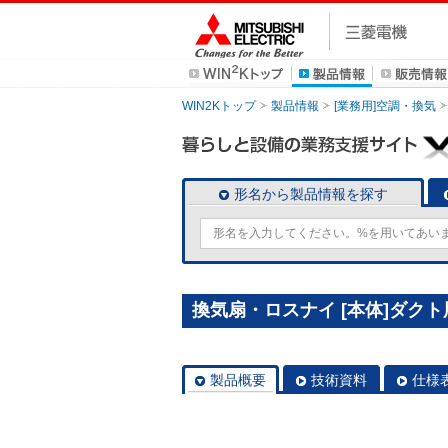
WIN2Kトップ
製品情報
[業務用]空調・換気
形名から製品情報を探す
換気扇・ロスナイ [本体]ダクト用
製品概要
技術資料
仕様