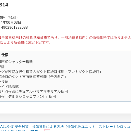
B14
00円（税別）
4年06月03日
902901982088
は事業者様向けの積算見積価格であり、一般消費者様向けの販売価格ではありませ
1月1日より新価格に改定予定です。
・仕様
風圧式シャッター搭載
設計
ングが容易な段付構造のダクト接続口採用（フレキダクト接続時）
接続時のダクト方向微調整可能（全方向7°）
子接続
ライド脱着式
部と羽根部にデュアルバリアマテリアル採用
羽根「デルタシロッコファンΓ」採用
A2L冷媒 安全対策 換気連動による方法（外気処理ユニット、ストレートシロッ