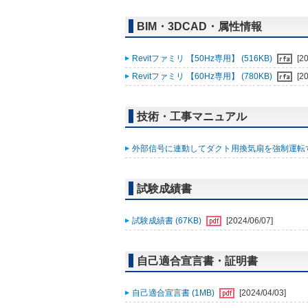
BIM・3DCAD・属性情報
Revitファミリ 【50Hz専用】 (516KB)
[2
Revitファミリ 【60Hz専用】 (780KB)
[2
技術・工事マニュアル
外部信号に連動してダクト用換気扇を強制運転する
試験成績書
試験成績書 (67KB)
[2024/06/07]
自己適合宣言書・証明書
自己適合宣言書 (1MB)
[2024/04/03]