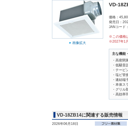
VD-18Z
価格：45,8
発売日：202
JANコード：4
※この価格
※2027年
画像拡大
主な機能
・高密閉
・低騒音
・テーピ
・塩ビ管
・速結端
・本体ス
・グリル
・高効率
VD-18ZB14に関連する販売情報
2026年06月18日