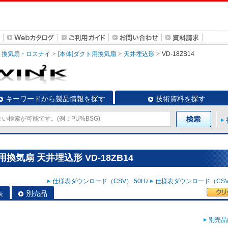
換気扇・ロスナイ
[本体]ダクト用換気扇
天井埋込形
VD-18ZB14
キーワードから製品情報を探す
技術資料を探す
換気扇 天井埋込形 VD-18ZB14
仕様表ダウンロード（CSV） 50Hz
仕様表ダウンロード（CSV）
表
別売品
別売品