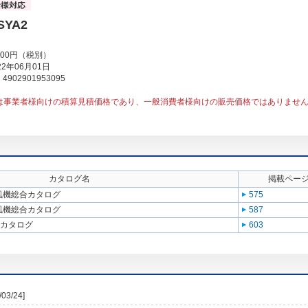
SYA2
000円（税別）
2年06月01日
902901953095
は事業者様向けの積算見積価格であり、一般消費者様向けの販売価格ではありませ
カタログ名
掲載ペー
送風機総合カタログ
575
送風機総合カタログ
587
合カタログ
603
/03/24]