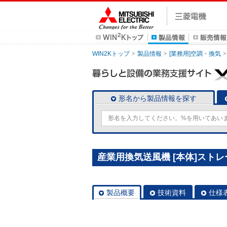
WIN2Kトップ
製品情報
[業務用]空調・換気
形名から製品情報を探す
産業用換気送風機 [本体]ストレー
製品概要
技術資料
仕様