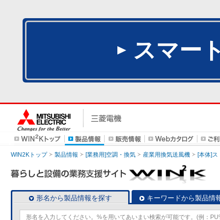
スマー
WIN2Kトップ
製品情報
[業務用]空調・換気
産業用換気送風機
[本体]
形名から製品情報を探す
キーワードから製品情