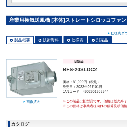
産業用換気送風機 [本体]ストレートシロッコファン BF
仕様表ダウ
製品概要
技術資料
仕様表
別売品
BFS-20SLDC2
価格：81,000円（税別）
発売日：2022年06月01日
JANコード：4902901952944
※この製品は旧型品です。価格は販売終
画像拡大
※この価格は事業者様向けの積算見積価
カタログ