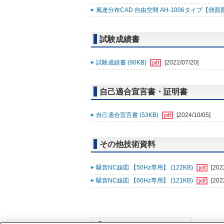
風速分布CAD 自由空間 AH-1006タイプ【側面図】
試験成績書
試験成績書 (90KB)
[2022/07/20]
自己適合宣言書・証明書
自己適合宣言書 (53KB)
[2024/10/05]
その他技術資料
騒音NC線図 【50Hz専用】 (122KB)
[202
騒音NC線図 【60Hz専用】 (121KB)
[202