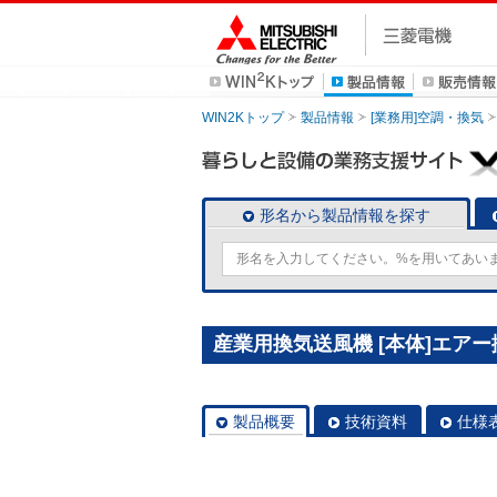
WIN2Kトップ
製品情報
[業務用]空調・換気
形名から製品情報を探す
産業用換気送風機 [本体]エアー搬送
製品概要
技術資料
仕様