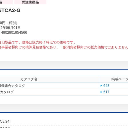
6TCA2-G
00円（税別）
2年06月01日
902901954566
は旧型品です。価格は販売終了時点での価格です。
は事業者様向けの積算見積価格であり、一般消費者様向けの販売価格ではありませ
カタログ名
掲載ペー
送風機総合カタログ
648
合カタログ
617
/03/24]