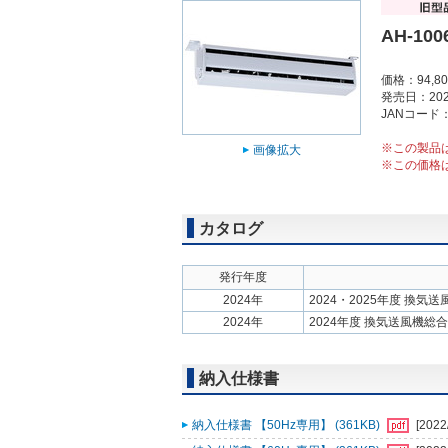
AH-100
価格：94,8
発売日：202
JANコード：4
※この製品
画像拡大
※この価格
カタログ
発行年度
2024年
2024・2025年度 換気
2024年
2024年度 換気送風機総
納入仕様書
納入仕様書 【50Hz専用】 (361KB)
[2022