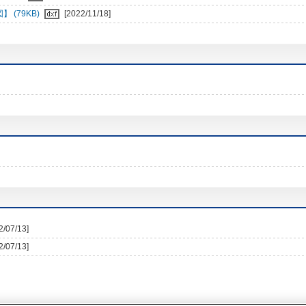
 (79KB)
[2022/11/18]
2/07/13]
2/07/13]