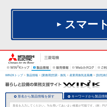
スマー
WIN2Kトップ
製品情報
[業務用]空調・換気
産業用換気送風機
[別売]
形名から製品情報を探す
キーワードから製品情