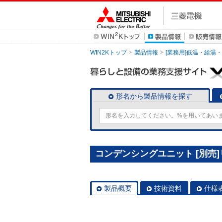
WIN2Kトップ
製品情報
[業務用]低温・給湯
形名から製品情報を探す
コンデンシングユニット [別売]リ
製品概要
技術資料
仕様