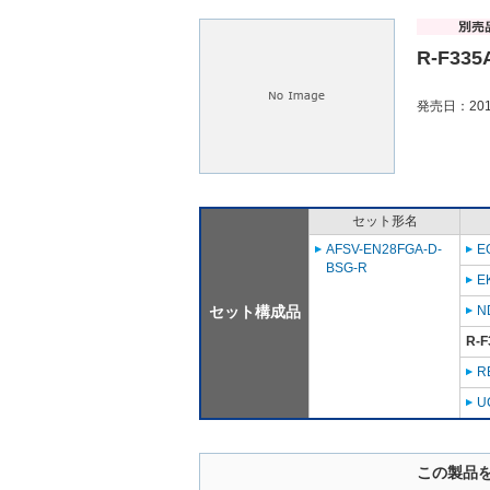
R-F335
発売日：201
セット形名
AFSV-EN28FGA-D-
E
BSG-R
E
セット構成品
N
R-F
R
U
この製品