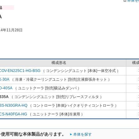
本体を
A
4年11月28日
構成形名
構
COV-EN225C1-HG-BSG
（ コンデンシングユニット [本体]一体空冷式 ）
K-30A
（ 冷凍・冷蔵クーリングユニット [別売]主液膨張弁キット ）
D-40SA
（ ユニットクーラ [別売]吸込みダンパ ）
335A
（ コンデンシングユニット [別売]リプレースフィルタ ）
BS-N30GRA-HQ
（ コントローラ [本体]ハイクオリティコントローラ ）
CS-N40FGA-HG
（ ユニットクーラ [本体]冷凍用 ）
を使用可能な本体製品があります。
本体を探す