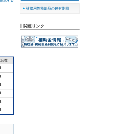
確認する
補修用性能部品の保有期限
関連リンク
成台数
1
1
1
1
1
1