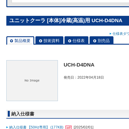
ユニットクーラ [本体]冷蔵(高温)用 UCH-D4DNA
仕様表ダウ
製品概要
技術資料
仕様表
別売品
UCH-D4DNA
発売日：2022年04月18日
納入仕様書
納入仕様書 【50Hz専用】 (177KB)
[2025/02/01]