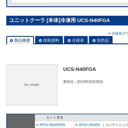
ユニットクーラ [本体]冷凍用 UCS-N40FGA
仕様表ダウ
製品概要
技術資料
仕様表
別売品
UCS-N40FGA
発売日：2015年10月30日
セット形名
AFSV-SN40FGH
AFSV-SN40H
（ コンデンシング